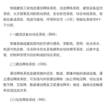
智能建筑工程包括
通信网络系统
、
信息网络系统
、
建筑设备监控
系统
、火灾报警及消防联动系统、
安全防范系统
、综合布线系统、
智
能化集成系统
、电源与接地、环境和住宅（小区）智能化系统等9个
子分部。
(一)建筑设备自动化系统（BAS）
将建筑物或建筑群内的空调与通风、
变配电
、照明、给水排水、
热源与
热交换
、冷冻和冷却水及电梯和自动扶梯等系统，以集中监
视、控制和管理为目的构成的综合系统。
(二)通信网络系统（CNS）
通信网络系统是建筑物内语音、数据、图像传输的基础设施。通
过通信网络系统，可实现与外部通信网络（如
公用电话网
、
综合业务
数字网
、
互联网
、
数据通信网
及
卫星通信网
等）相连，确保信息畅通
和实现信息共享。
(三)信息网络系统（INS）